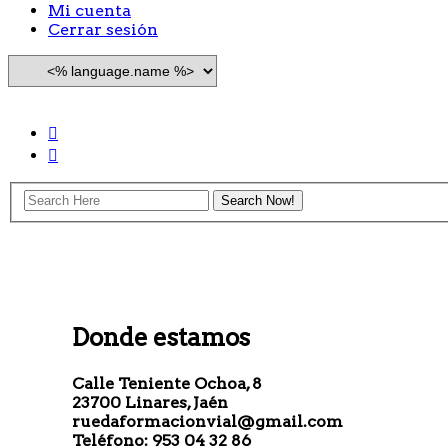
Mi cuenta
Cerrar sesión
Seleccionar idioma
link_00004
link_00005
link_00006
Search Here
input_select_00002
Site Search
Donde estamos
Calle Teniente Ochoa, 8
23700 Linares, Jaén
ruedaformacionvial@gmail.com
Teléfono: 953 04 32 86