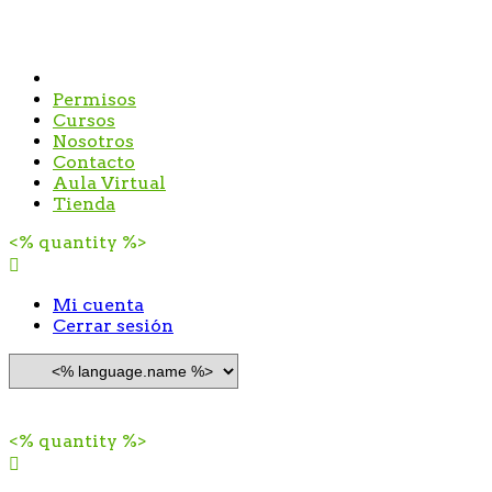
link_00001
link_00002
Permisos
Cursos
Nosotros
Contacto
Aula Virtual
Tienda
<% quantity %>
Mi cuenta
Cerrar sesión
Seleccionar idioma
link_00003
<% quantity %>